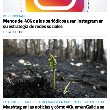
REDES SOCIALES
Menos del 40% de los periódicos usan Instagram en
su estrategia de redes sociales
LUCÍA DORRIBO
LAS REDES SOCIALES DESEMPEÑARON UN PAPEL CLAVE DURANTE LOS
#hashtag en las noticias y cómo #QuemanGalicia se
INCENDIOS DEL 15 DE OCTUBRE