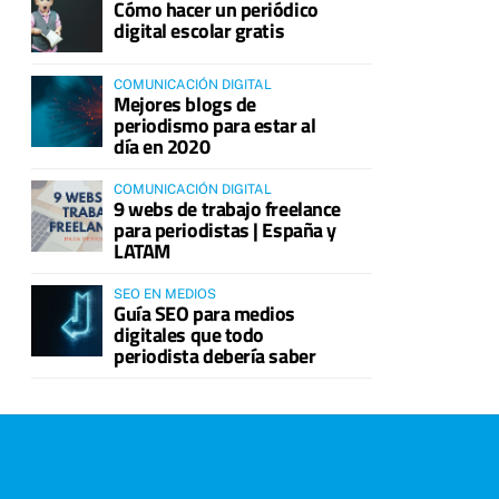
Cómo hacer un periódico
digital escolar gratis
COMUNICACIÓN DIGITAL
Mejores blogs de
periodismo para estar al
día en 2020
COMUNICACIÓN DIGITAL
9 webs de trabajo freelance
para periodistas | España y
LATAM
SEO EN MEDIOS
Guía SEO para medios
digitales que todo
periodista debería saber