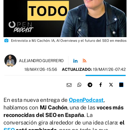
photo_camera
Entrevista a MJ Cachón: IA, AI Overviews y el futuro del SEO en medios
ALEJANDRO GUERRERO
18/MAY/26
- 15:56
ACTUALIZADO:
19/MAY/26 - 07:42
En esta nueva entrega de
OpenPodcast
,
hablamos con
MJ Cachón
, una de las
voces más
reconocidas del SEO en España
. La
conversación gira alrededor de una idea clara:
el
SEO
está cambiando
, pero no todo lo que