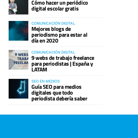
Cómo hacer un periódico
digital escolar gratis
COMUNICACIÓN DIGITAL
Mejores blogs de
periodismo para estar al
día en 2020
COMUNICACIÓN DIGITAL
9 webs de trabajo freelance
para periodistas | España y
LATAM
SEO EN MEDIOS
Guía SEO para medios
digitales que todo
periodista debería saber