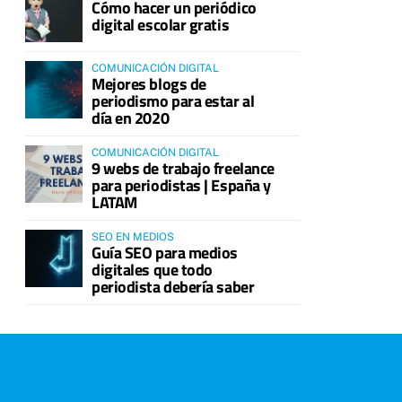
Cómo hacer un periódico
digital escolar gratis
COMUNICACIÓN DIGITAL
Mejores blogs de
periodismo para estar al
día en 2020
COMUNICACIÓN DIGITAL
9 webs de trabajo freelance
para periodistas | España y
LATAM
SEO EN MEDIOS
Guía SEO para medios
digitales que todo
periodista debería saber