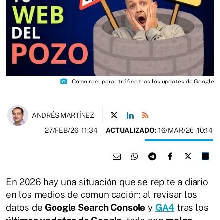
photo_camera
Cómo recuperar tráfico tras los updates de Google
ANDRÉS MARTÍNEZ
27/FEB/26
- 11:34
ACTUALIZADO:
16/MAR/26 - 10:14
En 2026 hay una situación que se repite a diario
en los medios de comunicación: al revisar los
datos de
Google Search Console
y
GA4
tras los
últimos updates de Google
, todo son
malas