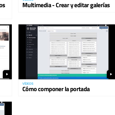
os
Multimedia - Crear y editar galerías
play_arrow
play_arrow
VÍDEOS
Cómo componer la portada