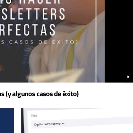
play_arrow
 (y algunos casos de éxito)