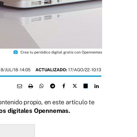
photo_camera
Crea tu periódico digital gratis con Opennemas
18/JUL/18
- 14:05
ACTUALIZADO:
17/AGO/22 - 10:13
tenido propio, en este artículo te
icos digitales Opennemas.