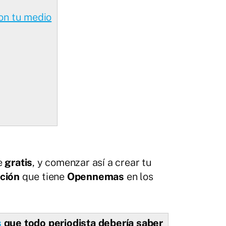
on tu medio
e
gratis
, y comenzar así a crear tu
ción
que tiene
Opennemas
en los
s
que todo periodista debería saber