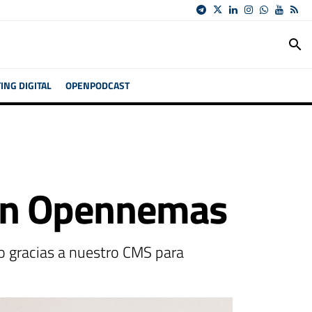
search
NG DIGITAL
OPENPODCAST
 con Opennemas
rlo gracias a nuestro CMS para