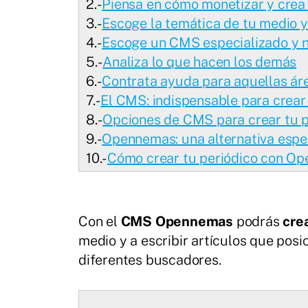
2.-
Piensa en cómo monetizar y crea 
3.-
Escoge la temática de tu medio 
4.-
Escoge un CMS especializado y 
5.-
Analiza lo que hacen los demás
6.-
Contrata ayuda para aquellas áre
7.-
El CMS: indispensable para crear
8.-
Opciones de CMS para crear tu p
9.-
Opennemas: una alternativa especi
10.-
Cómo crear tu periódico con O
Con el
CMS Opennemas
podrás
crea
medio y a escribir artículos que pos
diferentes buscadores.