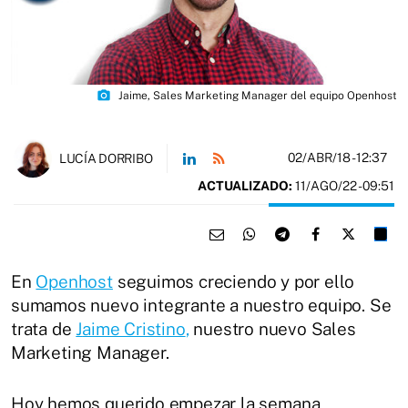
photo_camera
Jaime, Sales Marketing Manager del equipo Openhost
02/ABR/18
- 12:37
LUCÍA DORRIBO
ACTUALIZADO:
11/AGO/22 - 09:51
En
Openhost
seguimos creciendo y por ello
sumamos nuevo integrante a nuestro equipo. Se
trata de
J
aime Cristino
,
nuestro nuevo Sales
Marketing Manager.
Hoy hemos querido empezar la semana