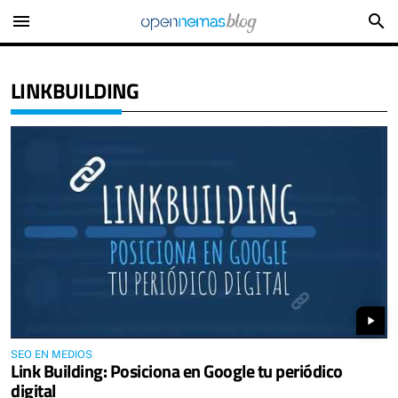
menu
search
LINKBUILDING
play_arrow
SEO EN MEDIOS
Link Building: Posiciona en Google tu periódico
digital