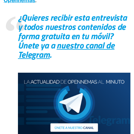
¿Quieres recibir esta entrevista
y
todos nuestros contenidos de
forma gratuita en tu móvil
?
Únete ya a
nuestro canal de
Telegram
.