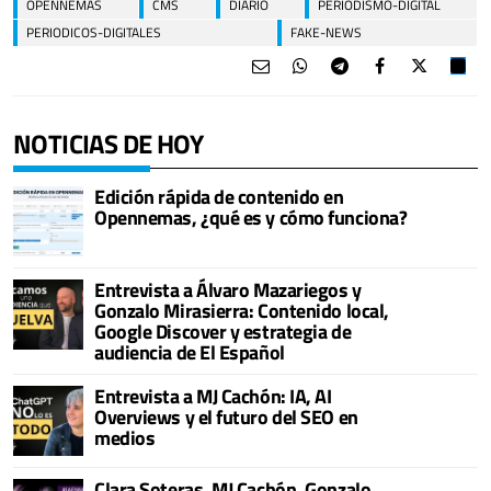
OPENNEMAS
CMS
DIARIO
PERIODISMO-DIGITAL
PERIODICOS-DIGITALES
FAKE-NEWS
NOTICIAS DE HOY
Edición rápida de contenido en
Opennemas, ¿qué es y cómo funciona?
Entrevista a Álvaro Mazariegos y
Gonzalo Mirasierra: Contenido local,
Google Discover y estrategia de
audiencia de El Español
Entrevista a MJ Cachón: IA, AI
Overviews y el futuro del SEO en
medios
Clara Soteras, MJ Cachón, Gonzalo