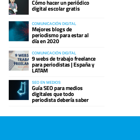
Cómo hacer un periódico
digital escolar gratis
COMUNICACIÓN DIGITAL
Mejores blogs de
periodismo para estar al
día en 2020
COMUNICACIÓN DIGITAL
9 webs de trabajo freelance
para periodistas | España y
LATAM
SEO EN MEDIOS
Guía SEO para medios
digitales que todo
periodista debería saber