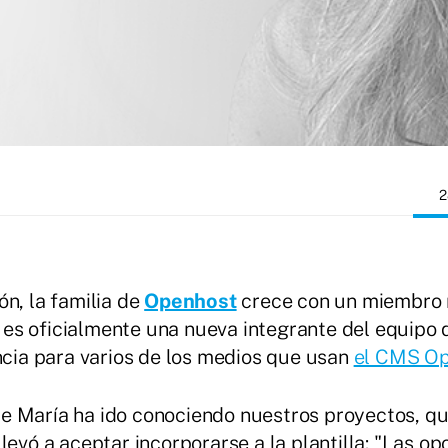
2
n, la familia de
Openhost
crece con un miembro 
es oficialmente una nueva integrante del equipo q
encia para varios de los medios que usan
el CMS O
que María ha ido conociendo nuestros proyectos, q
levó a aceptar incorporarse a la plantilla: "Las o