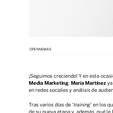
OPENNEMAS
¡Seguimos creciendo! Y en esta ocasió
Media Marketing
.
María Martínez
ya 
en redes sociales y análisis de audi
Tras varios días de '
training
' en los 
de su nueva etapa y, además, qué le l