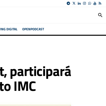
search
NG DIGITAL
OPENPODCAST
, participará
uto IMC