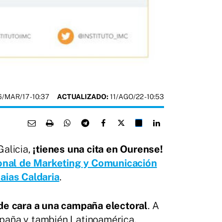
6/MAR/17
- 10:37
ACTUALIZADO:
11/AGO/22 - 10:53
Galicia,
¡tienes una cita en Ourense!
ional de Marketing y Comunicación
aias Caldaria
.
de cara a una campaña electoral
. A
spaña y también Latinoamérica.