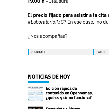
19.00 h
– Clausura.
El
precio fijado para asistir a la cit
#LaboratorioIMC
? En ese caso, ¡no d
¿Nos acompañas?
OPENHOST
TWITTER
NOTICIAS DE HOY
Edición rápida de
contenido en Opennemas,
¿qué es y cómo funciona?
Entrevista a Álvaro