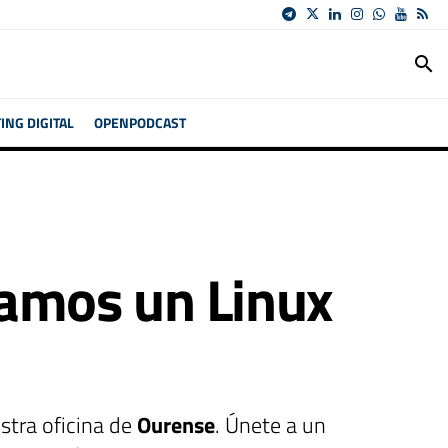
search
NG DIGITAL
OPENPODCAST
camos un Linux
stra oficina de
Ourense
. Únete a un