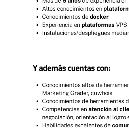
Más de
5 años
de experiencia en 
Altos conocimientos en
platafor
Conocimientos de
docker
Experiencia en
plataformas
VPS d
Instalaciones/despliegues media
Y además cuentas con:
Conocimientos altos de herramie
Marketing Grader, cuwhois
Conocimientos de herramientas d
Competencias en
atención al cli
negociación, orientación al logro 
Habilidades excelentes de
comun