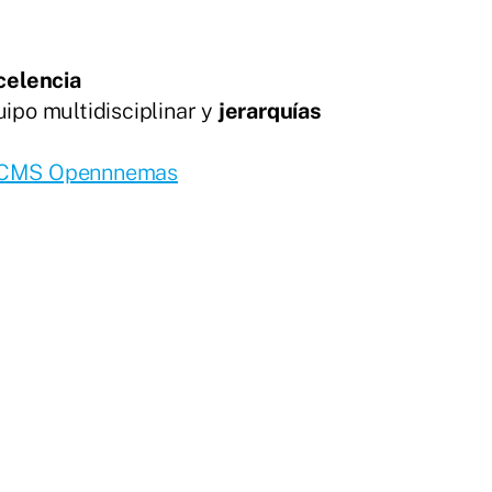
celencia
uipo multidisciplinar y
jerarquías
CMS Opennnemas