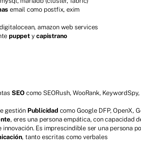
mysql, mariadb (cluster, fabric)
mas
email como postfix, exim
igitalocean, amazon web services
nte
puppet
y
capistrano
ntas
SEO
como SEORush, WooRank, KeywordSpy, G
e gestión
Publicidad
como Google DFP, OpenX, G
ente
, eres una persona empática, con capacidad d
e innovación. Es imprescindible ser una persona pol
icación
, tanto escritas como verbales