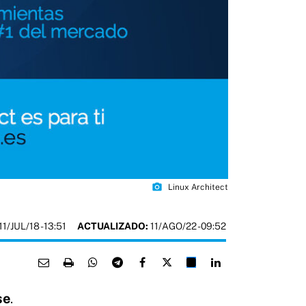
photo_camera
Linux Architect
11/JUL/18
- 13:51
ACTUALIZADO:
11/AGO/22 - 09:52
se
.