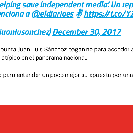
elping save independent media’. Un re
enciona a
@eldiarioes
✌️
https://t.co/
juanlusanchez)
December 30, 2017
 apunta Juan Luís Sánchez pagan no para acceder a
 atípico en el panorama nacional.
 para entender un poco mejor su apuesta por una