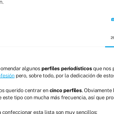
ón.
photo_cam
2
ecomendar algunos
perfiles periodísticos
que nos p
ofesión
pero, sobre todo, por la dedicación de esto
os querido centrar en
cinco perfiles
. Obviamente 
de este tipo con mucha más frecuencia, así que 
 confeccionar esta lista son muy sencillos: