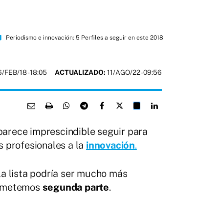
era
Periodismo e innovación: 5 Perfiles a seguir en este 2018
6/FEB/18
- 18:05
ACTUALIZADO:
11/AGO/22 - 09:56
arece imprescindible seguir para
s profesionales a la
innovación
.
la lista podría ser mucho más
prometemos
segunda parte
.