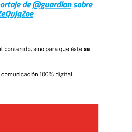
portaje de
@guardian
sobre
YZeQujqZoe
l contenido, sino para que éste
se
 comunicación 100% digital.