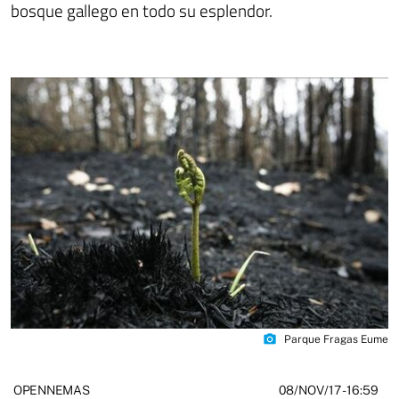
bosque gallego en todo su esplendor.
photo_camera
Parque Fragas Eume
08/NOV/17
- 16:59
OPENNEMAS