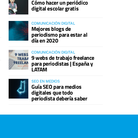
Cómo hacer un periódico
digital escolar gratis
COMUNICACIÓN DIGITAL
Mejores blogs de
periodismo para estar al
día en 2020
COMUNICACIÓN DIGITAL
9 webs de trabajo freelance
para periodistas | España y
LATAM
SEO EN MEDIOS
Guía SEO para medios
digitales que todo
periodista debería saber