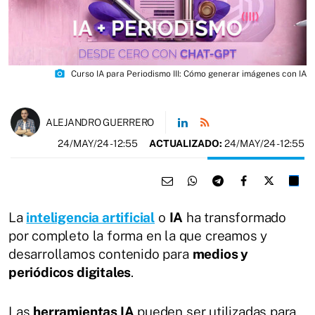
photo_camera
Curso IA para Periodismo III: Cómo generar imágenes con IA
ALEJANDRO GUERRERO
24/MAY/24
- 12:55
ACTUALIZADO:
24/MAY/24 - 12:55
​La
inteligencia artificial
o
IA
ha transformado
por completo la forma en la que creamos y
desarrollamos contenido para
medios y
periódicos digitales
.
Las
herramientas IA
pueden ser utilizadas para