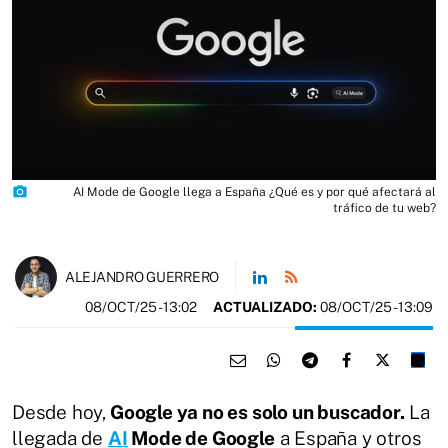
photo_camera
AI Mode de Google llega a España ¿Qué es y por qué afectará al
tráfico de tu web?
ALEJANDRO GUERRERO
08/OCT/25
- 13:02
ACTUALIZADO:
08/OCT/25 - 13:09
​​Desde hoy,
Google ya no es solo un buscador.
La
llegada de
AI
Mode de Google
a España y otros