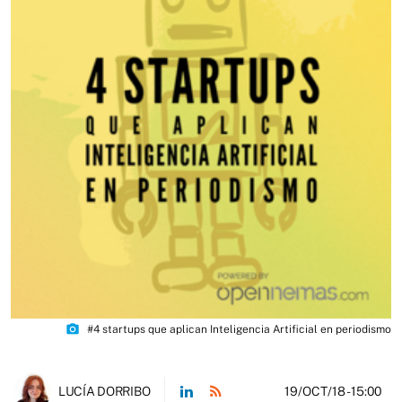
photo_camera
#4 startups que aplican Inteligencia Artificial en periodismo
19/OCT/18
- 15:00
LUCÍA DORRIBO