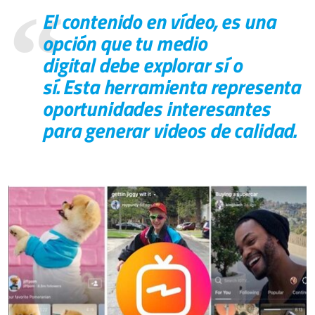
El contenido en vídeo, es una
opción que tu
medio
digital
debe explorar sí o
sí. Esta herramienta representa
oportunidades interesantes
para generar videos de calidad.